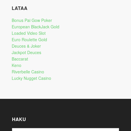
LATAA
Bonus Pai Gow Poker
European BlackJack Gold
Loaded Video Slot
Euro Roulette Gold
Deuces & Joker
Jackpot Deuces
Baccarat
Keno
Riverbelle Casino
Lucky Nugget Casino
HAKU