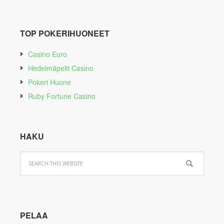
TOP POKERIHUONEET
Casino Euro
Hedelmäpelit Casino
Pokeri Huone
Ruby Fortune Casino
HAKU
PELAA