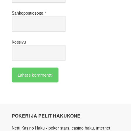
Sähköpostiosoite
*
Kotisivu
POKERI JA PELIT HAKUKONE
Netti Kasino Haku - poker stars, casino haku, internet