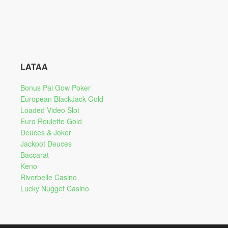
LATAA
Bonus Pai Gow Poker
European BlackJack Gold
Loaded Video Slot
Euro Roulette Gold
Deuces & Joker
Jackpot Deuces
Baccarat
Keno
Riverbelle Casino
Lucky Nugget Casino