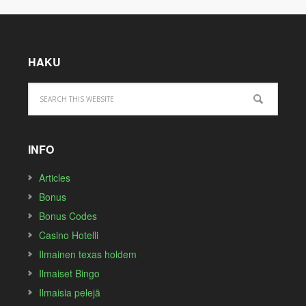
HAKU
INFO
Articles
Bonus
Bonus Codes
Casino Hotelli
Ilmainen texas holdem
Ilmaiset Bingo
Ilmaisia pelejä