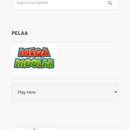
PELAA