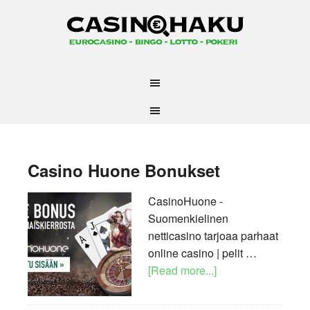
Casino Huone Bonukset
CasinoHuone -
Suomenkielinen
netticasino tarjoaa parhaat
online casino | pelit …
[Read more...]