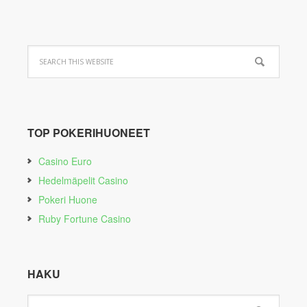
TOP POKERIHUONEET
Casino Euro
Hedelmäpelit Casino
Pokeri Huone
Ruby Fortune Casino
HAKU