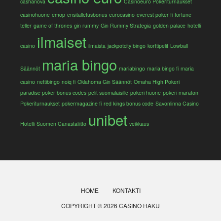
cashanova
Casinoeuro Pokeriturnaukset
casinohuone
emop
ensitalletusbonus
eurocasino
everest poker fi
fortune
teller
game of thrones
gin rummy
Gin Rummy Strategia
golden palace
hotelli
ilmaiset
casino
ilmaista
jackpotcity bingo
korttipelit
Lowball
maria bingo
Säännöt
mariabingo
maria bingo fi
maria
casino
nettibingo
noiq fi
Oklahoma Gin Säännöt
Omaha High Pokeri
paradise poker bonus codes
pelit suomalaisille
pokeri huone
pokeri maraton
Pokeriturnaukset
pokermagazine fi
red kings bonus code
Savonlinna Casino
unibet
Hotelli
Suomen Canastaliitto
veikkaus
HOME
KONTAKTI
COPYRIGHT © 2026
CASINO HAKU