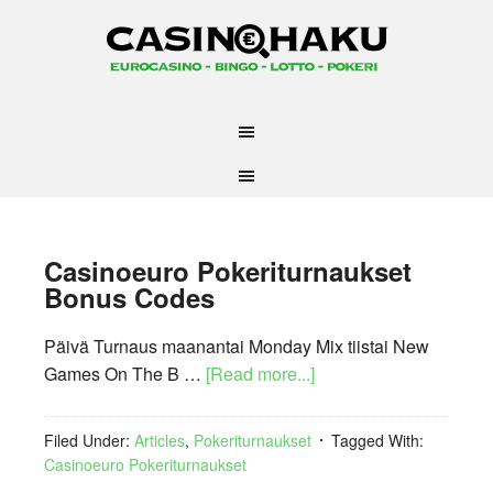
Casinoeuro Pokeriturnaukset
Bonus Codes
Päivä Turnaus maanantai Monday Mix tiistai New
Games On The B …
[Read more...]
Filed Under:
Articles
,
Pokeriturnaukset
Tagged With:
Casinoeuro Pokeriturnaukset