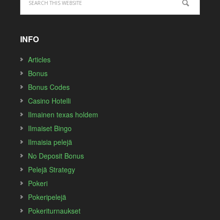
INFO
Articles
Bonus
Bonus Codes
Casino Hotelli
Ilmainen texas holdem
Ilmaiset Bingo
Ilmaisia pelejä
No Deposit Bonus
Pelejä Strategy
Pokeri
Pokeripelejä
Pokeriturnaukset