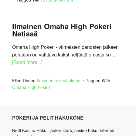
Ilmainen Omaha High Pokeri
Netissä
Omaha High Pokeri - viimeisten panosten jälkeen
pelaajan on valittava kaksi neljästä omasta ko …
[Read more...]
Filed Under:
Ilmainen texas holdem
Tagged With:
Omaha High Pokeri
POKERI JA PELIT HAKUKONE
Netti Kasino Haku - poker stars, casino haku, internet