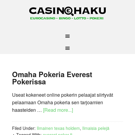
Omaha Pokeria Everest
Pokerissa
Useat kokeneet online pokerin pelaajat siirtyvät
pelaamaan Omaha pokeria sen tarjoamien
haasteiden …
[Read more...]
Filed Under:
Ilmainen texas holdem
,
Ilmaisia pelejä
Tagged With:
everest poker fi