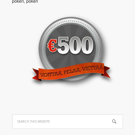
pokeri, pokeri