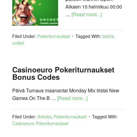
Alkaen 10 helmikuu 00:00
…
[Read more...]
Filed Under:
Pokeriturnaukset
Tagged With:
bet24
,
unibet
Casinoeuro Pokeriturnaukset
Bonus Codes
Päivä Turnaus maanantai Monday Mix tiistai New
Games On The B …
[Read more...]
Filed Under:
Articles
,
Pokeriturnaukset
Tagged With:
Casinoeuro Pokeriturnaukset