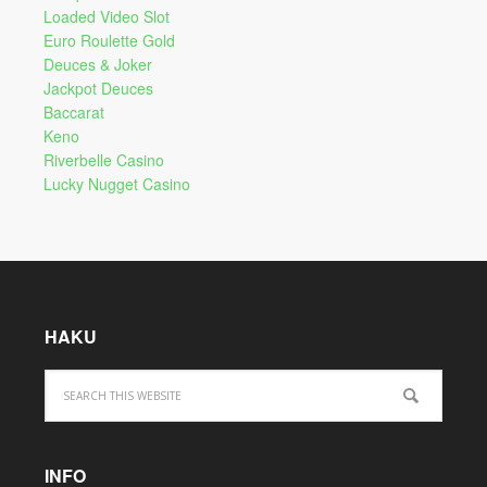
Loaded Video Slot
Euro Roulette Gold
Deuces & Joker
Jackpot Deuces
Baccarat
Keno
Riverbelle Casino
Lucky Nugget Casino
HAKU
INFO