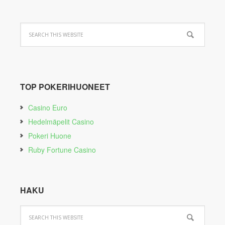
TOP POKERIHUONEET
Casino Euro
Hedelmäpelit Casino
Pokeri Huone
Ruby Fortune Casino
HAKU