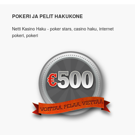
POKERI JA PELIT HAKUKONE
Netti Kasino Haku - poker stars, casino haku, internet
pokeri, pokeri