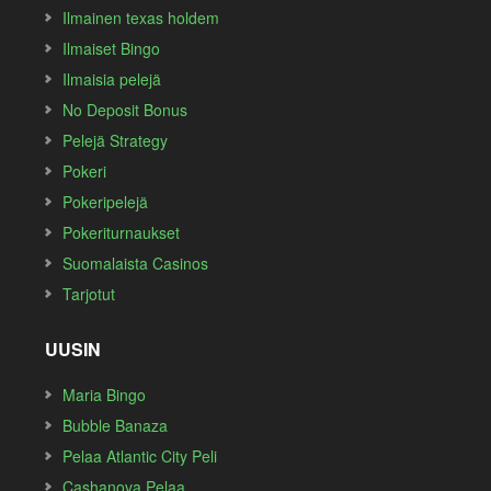
Ilmainen texas holdem
Ilmaiset Bingo
Ilmaisia pelejä
No Deposit Bonus
Pelejä Strategy
Pokeri
Pokeripelejä
Pokeriturnaukset
Suomalaista Casinos
Tarjotut
UUSIN
Maria Bingo
Bubble Banaza
Pelaa Atlantic City Peli
Cashanova Pelaa