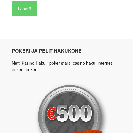
POKERI JA PELIT HAKUKONE
Netti Kasino Haku - poker stars, casino haku, internet
pokeri, pokeri