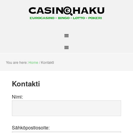
You are here:
Home
/
Kontakti
Kontakti
Nimi:
Sähköpostiosoite: