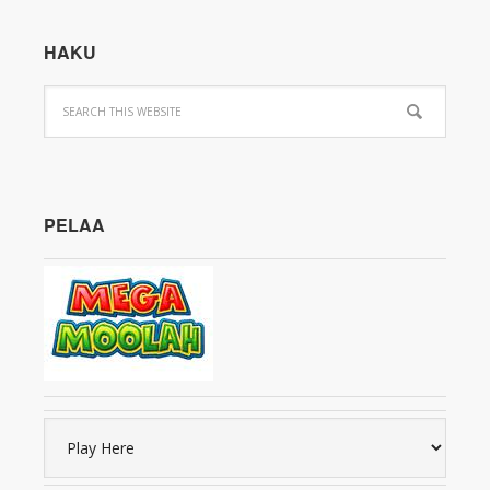
HAKU
PELAA