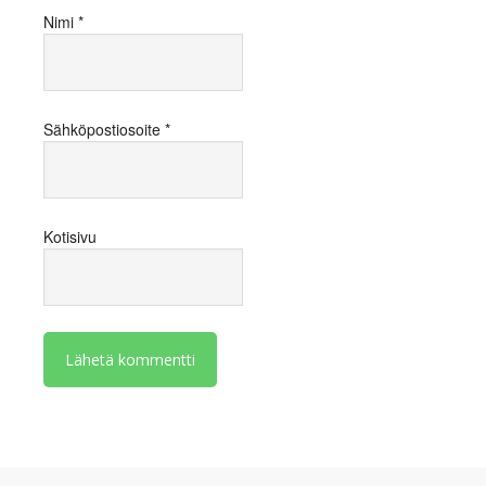
Nimi
*
Sähköpostiosoite
*
Kotisivu