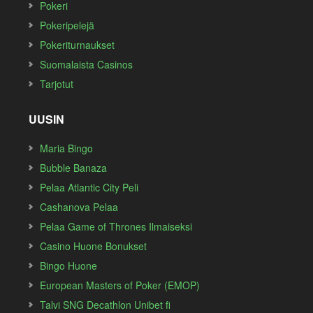
Pokeri
Pokeripelejä
Pokeriturnaukset
Suomalaista Casinos
Tarjotut
UUSIN
Maria Bingo
Bubble Banaza
Pelaa Atlantic City Peli
Cashanova Pelaa
Pelaa Game of Thrones Ilmaiseksi
Casino Huone Bonukset
Bingo Huone
European Masters of Poker (EMOP)
Talvi SNG Decathlon Unibet fi