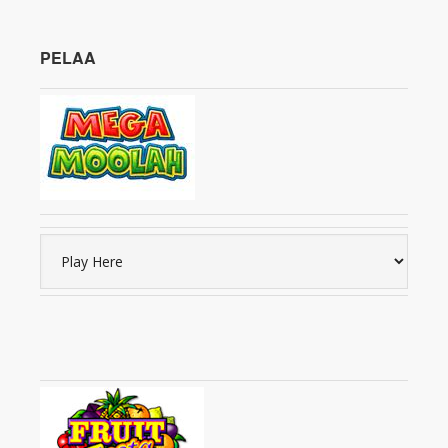
PELAA