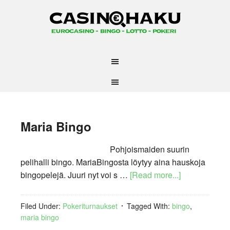
Maria Bingo
Pohjoismaiden suurin
pelihalli bingo. MariaBingosta löytyy aina hauskoja
bingopelejä. Juuri nyt voi s …
[Read more...]
Filed Under:
Pokeriturnaukset
Tagged With:
bingo
,
maria bingo