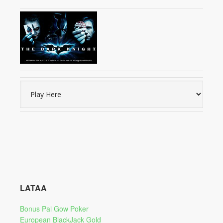
LATAA
Bonus Pai Gow Poker
European BlackJack Gold