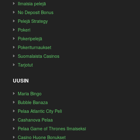
Ilmaisia pelejä
No Deposit Bonus
Pelejä Strategy
Pokeri
Pokeripelejä
Pokeriturnaukset
Suomalaista Casinos
Tarjotut
UUSIN
Maria Bingo
Bubble Banaza
Pelaa Atlantic City Peli
Cashanova Pelaa
Pelaa Game of Thrones Ilmaiseksi
Casino Huone Bonukset