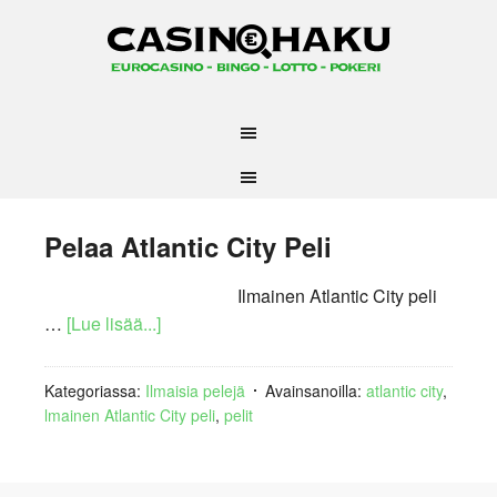
Pelaa Atlantic City Peli
Ilmainen Atlantic City peli
…
[Lue lisää...]
Kategoriassa:
Ilmaisia pelejä
Avainsanoilla:
atlantic city
,
lmainen Atlantic City peli
,
pelit