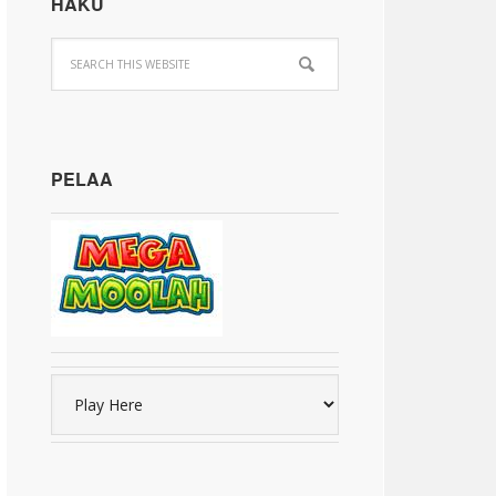
HAKU
PELAA