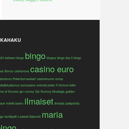
IKAHAKU
bingo
t24
betsson bingo
bingoa
bingo day fi
bingo
casino euro
laa
Bonus
cashanova
sinoeuro Pokeriturnaukset
casinohuone
emop
sitalletusbonus
eurocasino
everest poker fi
fortune teller
me of thrones
gin rummy
Gin Rummy Strategia
golden
ilmaiset
lace
hotelli casino
ilmaista
jackpotcity
maria
ngo
korttipelit
Lowball Säännöt
bingo