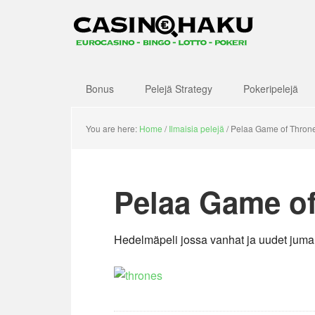
Bonus
Pelejä Strategy
Pokeripelejä
You are here:
Home
/
Ilmaisia pelejä
/
Pelaa Game of Throne
Pelaa Game of
Hedelmäpeli jossa vanhat ja uudet jumala