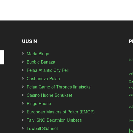
UUSIN
P
Maria Bingo
be
Bubble Banaza
Pelaa Atlantic City Peli
pe
Cashanova Pelaa
Ca
Pelaa Game of Thrones Ilmaiseksi
en
Casino Huone Bonukset
ga
Bingo Huone
pa
European Masters of Poker (EMOP)
Talvi SNG Decathlon Unibet fi
bi
Lowball Säännöt