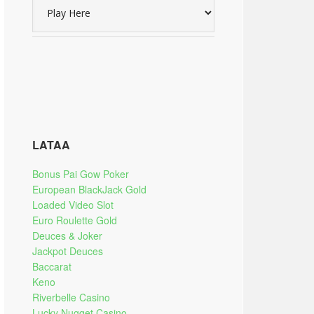
LATAA
Bonus Pai Gow Poker
European BlackJack Gold
Loaded Video Slot
Euro Roulette Gold
Deuces & Joker
Jackpot Deuces
Baccarat
Keno
Riverbelle Casino
Lucky Nugget Casino