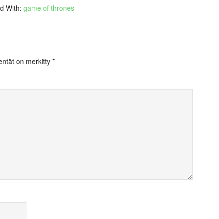
d With:
game of thrones
entät on merkitty
*