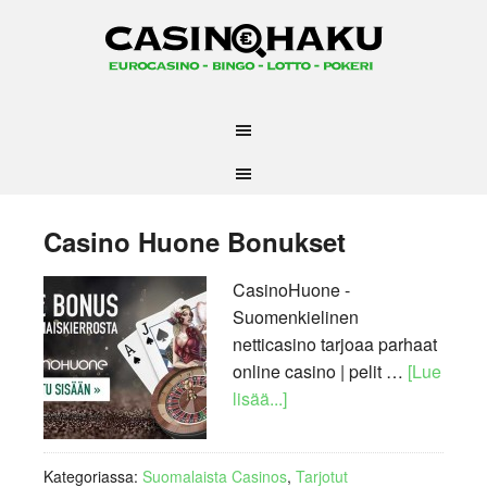
Casino Huone Bonukset
CasinoHuone -
Suomenkielinen
netticasino tarjoaa parhaat
online casino | pelit …
[Lue
lisää...]
Kategoriassa:
Suomalaista Casinos
,
Tarjotut