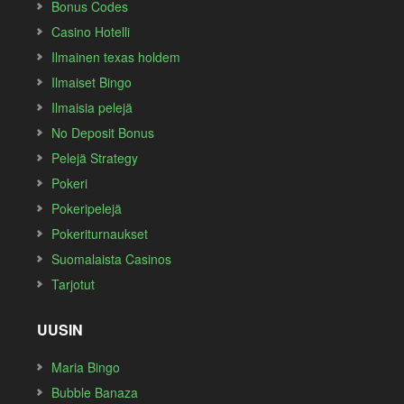
Bonus Codes
Casino Hotelli
Ilmainen texas holdem
Ilmaiset Bingo
Ilmaisia pelejä
No Deposit Bonus
Pelejä Strategy
Pokeri
Pokeripelejä
Pokeriturnaukset
Suomalaista Casinos
Tarjotut
UUSIN
Maria Bingo
Bubble Banaza