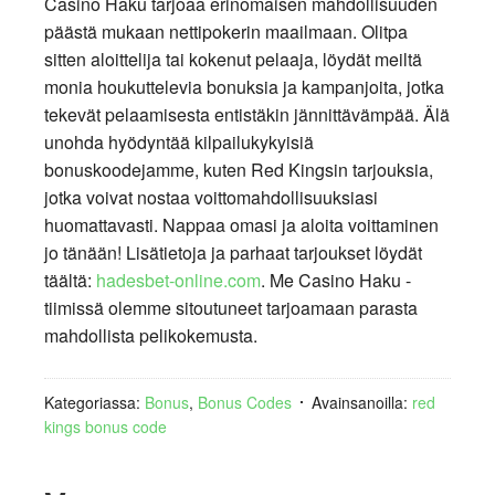
Casino Haku tarjoaa erinomaisen mahdollisuuden
päästä mukaan nettipokerin maailmaan. Olitpa
sitten aloittelija tai kokenut pelaaja, löydät meiltä
monia houkuttelevia bonuksia ja kampanjoita, jotka
tekevät pelaamisesta entistäkin jännittävämpää. Älä
unohda hyödyntää kilpailukykyisiä
bonuskoodejamme, kuten Red Kingsin tarjouksia,
jotka voivat nostaa voittomahdollisuuksiasi
huomattavasti. Nappaa omasi ja aloita voittaminen
jo tänään! Lisätietoja ja parhaat tarjoukset löydät
täältä:
hadesbet-online.com
. Me Casino Haku -
tiimissä olemme sitoutuneet tarjoamaan parasta
mahdollista pelikokemusta.
Kategoriassa:
Bonus
,
Bonus Codes
Avainsanoilla:
red
kings bonus code