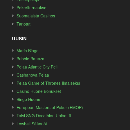
Pokeriturnaukset
Suomalaista Casinos
Tarjotut
UUSIN
Maria Bingo
Bubble Banaza
Pelaa Atlantic City Peli
Cashanova Pelaa
Pelaa Game of Thrones Ilmaiseksi
Casino Huone Bonukset
Bingo Huone
European Masters of Poker (EMOP)
Talvi SNG Decathlon Unibet fi
Lowball Säännöt