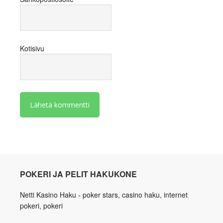
Kotisivu
POKERI JA PELIT HAKUKONE
Netti Kasino Haku - poker stars, casino haku, internet
pokeri, pokeri