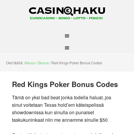
Olet täällä:
Alkuun
/
Bonus
/
Red Kings Poker Bonus Codes
Red Kings Poker Bonus Codes
Tämä on yksi bad beat jonka todella haluat..jos
sinut voitetaan Texas hold’em käteispelissä
showdownissa kun sinulla on punaiset
taskukuninkaat niin me annamme sinulle $50