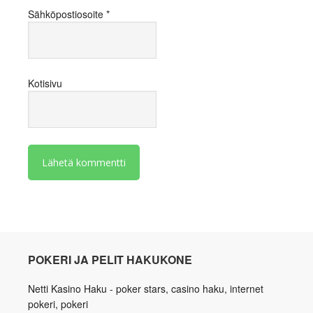
Sähköpostiosoite
*
Kotisivu
POKERI JA PELIT HAKUKONE
Netti Kasino Haku - poker stars, casino haku, internet
pokeri, pokeri