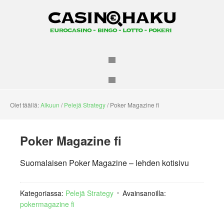
Olet täällä:
Alkuun
/
Pelejä Strategy
/
Poker Magazine fi
Poker Magazine fi
Suomalaisen Poker Magazine – lehden kotisivu
Kategoriassa:
Pelejä Strategy
Avainsanoilla:
pokermagazine fi