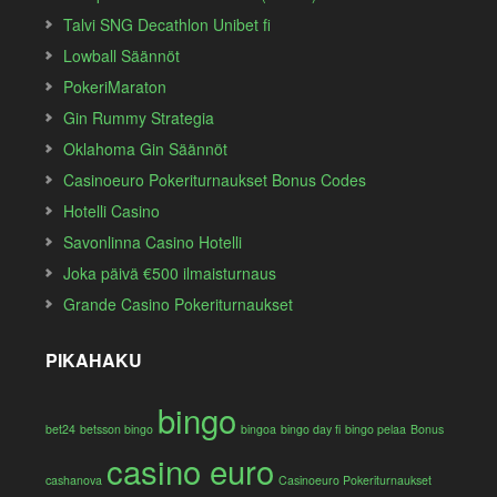
Talvi SNG Decathlon Unibet fi
Lowball Säännöt
PokeriMaraton
Gin Rummy Strategia
Oklahoma Gin Säännöt
Casinoeuro Pokeriturnaukset Bonus Codes
Hotelli Casino
Savonlinna Casino Hotelli
Joka päivä €500 ilmaisturnaus
Grande Casino Pokeriturnaukset
PIKAHAKU
bingo
bet24
betsson bingo
bingoa
bingo day fi
bingo pelaa
Bonus
casino euro
cashanova
Casinoeuro Pokeriturnaukset