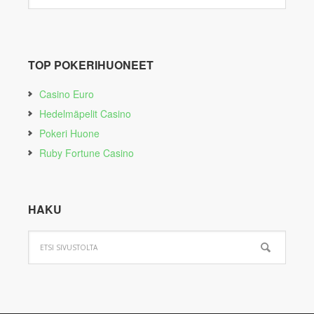
TOP POKERIHUONEET
Casino Euro
Hedelmäpelit Casino
Pokeri Huone
Ruby Fortune Casino
HAKU