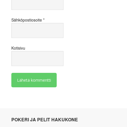
Sähköpostiosoite
*
Kotisivu
POKERI JA PELIT HAKUKONE